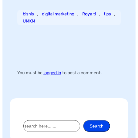
Tags:
bisnis
, 
digital marketing
, 
Royalti
, 
tips
, 
UMKM
Leave a Reply
You must be
logged in
to post a comment.
Search
S
Search
e