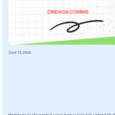
June 13, 2026
Step by Step Cara M
Pasar, Panduan Tak
Mempunyai ide produk yang bagus barulah setengah da