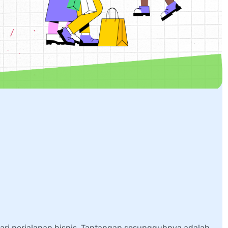
enjual Produk ke
tis untuk Pemula
ri perjalanan bisnis. Tantangan sesungguhnya adalah