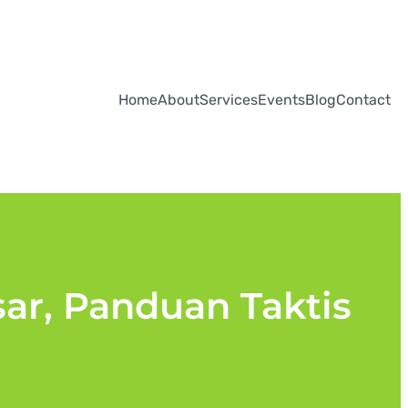
Home
About
Services
Events
Blog
Contact
sar, Panduan Taktis