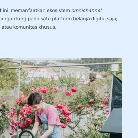
at ini, memanfaatkan ekosistem
omnichannel
ergantung pada satu platform belanja digital saja;
 atau komunitas khusus.
an Copywriting yang Menarik