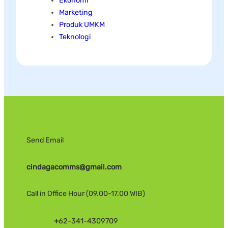
Ekonomi
Marketing
Produk UMKM
Teknologi
Send Email
cindagacomms@gmail.com
Call in Office Hour (09.00-17.00 WIB)
+
62-341-4309709