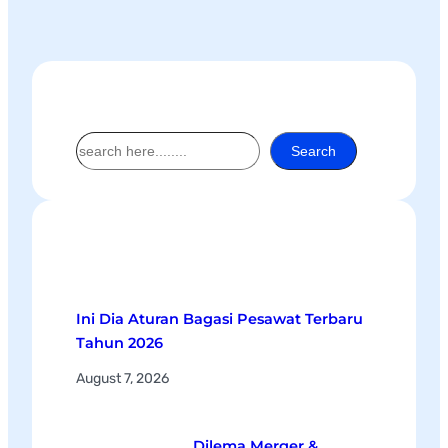
Search
S
Search
e
a
r
c
Recent Posts
h
Ini Dia Aturan Bagasi Pesawat Terbaru
Tahun 2026
August 7, 2026
Dilema Merger &